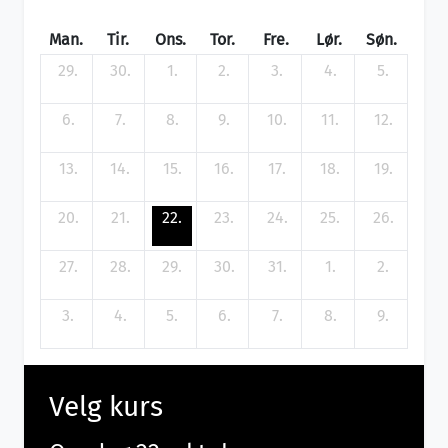
Man.
Tir.
Ons.
Tor.
Fre.
Lør.
Søn.
29.
30.
1.
2.
3.
4.
5.
6.
7.
8.
9.
10.
11.
12.
13.
14.
15.
16.
17.
18.
19.
20.
21.
22.
23.
24.
25.
26.
27.
28.
29.
30.
31.
1.
2.
3.
4.
5.
6.
7.
8.
9.
Velg kurs